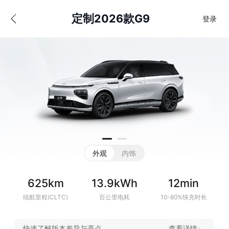
定制2026款G9
登录
外观
内饰
625
km
13.9
kWh
12
min
续航里程(CLTC)
百公里电耗
10-80%快充时长
快速了解版本差异与亮点
查看详情