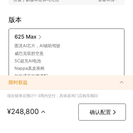
版本
625 Max
图灵AI芯片，AI辅助驾驶
威巴克双腔空悬
5C超充AI电池
Nappa真皮座椅
加热通风按摩满配
限时权益
725 Max
现在锁单后预计
1
-
3
周内交付，具体咨询门店购车顾问
¥
248,800
确认配置
680 四驱 Max