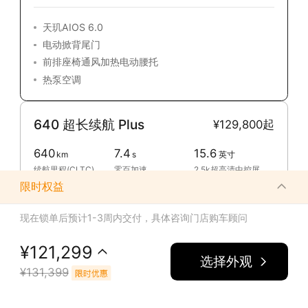
天玑AIOS 6.0
电动掀背尾门
前排座椅通风加热电动腰托
热泵空调
640 超长续航 Plus
¥129,800起
640
7.4
15.6
km
s
英寸
续航里程(CLTC)
零百加速
2.5k超高清中控屏
限时权益
510 长续航 Max
¥129,800起
现在锁单后预计
1
-
3
周内交付，具体咨询门店购车顾问
510
7.4
15.6
km
s
英寸
¥
121,299
选择外观
续航里程(CLTC)
零百加速
2.5k超高清中控屏
¥
131,399
610 超长续航 Max
¥139,800起