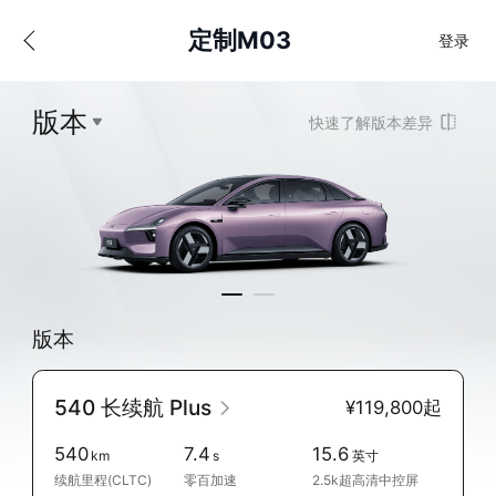
定制M03
登录
版本
快速了解版本差异
版本
540 长续航 Plus
¥119,800起
540
7.4
15.6
km
s
英寸
续航里程(CLTC)
零百加速
2.5k超高清中控屏